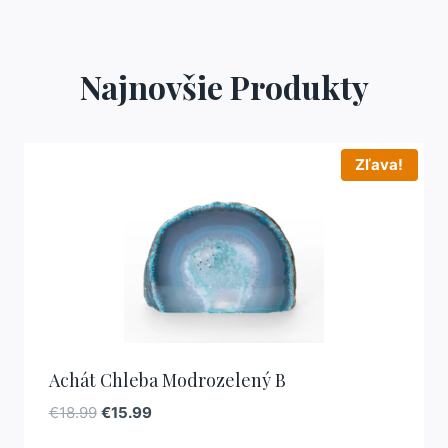
Najnovšie Produkty
Zľava!
Achát Chleba Modrozelený B
O
C
€
18.99
€
15.99
r
u